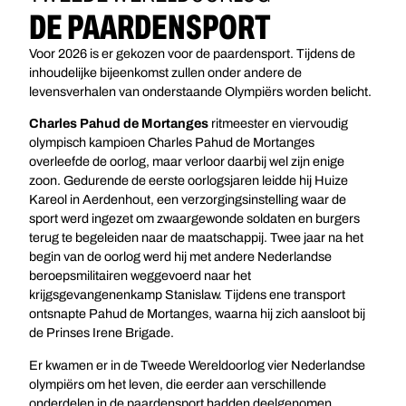
DE PAARDENSPORT
Voor 2026 is er gekozen voor de paardensport. Tijdens de
inhoudelijke bijeenkomst zullen onder andere de
levensverhalen van onderstaande Olympiërs worden belicht.
Charles Pahud de Mortanges
ritmeester en viervoudig
olympisch kampioen Charles Pahud de Mortanges
overleefde de oorlog, maar verloor daarbij wel zijn enige
zoon. Gedurende de eerste oorlogsjaren leidde hij Huize
Kareol in Aerdenhout, een verzorgingsinstelling waar de
sport werd ingezet om zwaargewonde soldaten en burgers
terug te begeleiden naar de maatschappij. Twee jaar na het
begin van de oorlog werd hij met andere Nederlandse
beroepsmilitairen weggevoerd naar het
krijgsgevangenenkamp Stanislaw. Tijdens ene transport
ontsnapte Pahud de Mortanges, waarna hij zich aansloot bij
de Prinses Irene Brigade.
Er kwamen er in de Tweede Wereldoorlog vier Nederlandse
olympiërs om het leven, die eerder aan verschillende
onderdelen in de paardensport hadden deelgenomen.