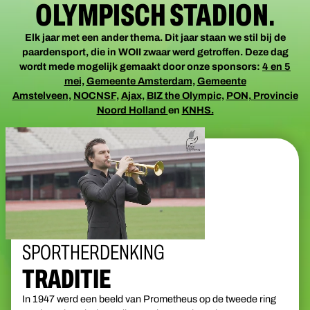
OLYMPISCH STADION.
Elk jaar met een ander thema. Dit jaar staan we stil bij de
paardensport, die in WOII zwaar werd getroffen. Deze dag
wordt mede mogelijk gemaakt door onze sponsors:
4 en 5
mei,
Gemeente Amsterdam,
Gemeente
Amstelveen,
NOCNSF,
Ajax,
BIZ the Olympic,
PON,
Provincie
Noord Holland
en
KNHS.
SPORTHERDENKING
TRADITIE
In 1947 werd een beeld van Prometheus op de tweede ring