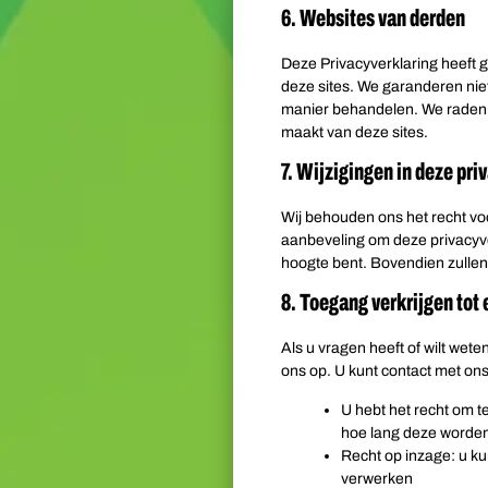
6. Websites van derden
Deze Privacyverklaring heeft 
deze sites. We garanderen nie
manier behandelen. We raden u
maakt van deze sites.
7. Wijzigingen in deze pri
Wij behouden ons het recht voo
aanbeveling om deze privacyve
hoogte bent. Bovendien zullen 
8. Toegang verkrijgen tot
Als u vragen heeft of wilt we
ons op. U kunt contact met o
U hebt het recht om 
hoe lang deze worde
Recht op inzage: u k
verwerken