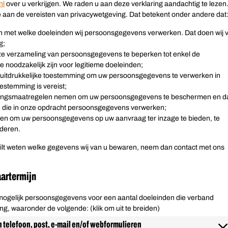
nl
over u verkrijgen. We raden u aan deze verklaring aandachtig te lezen
 aan de vereisten van privacywetgeving. Dat betekent onder andere dat
en met welke doeleinden wij persoonsgegevens verwerken. Dat doen wij v
g;
nze verzameling van persoonsgegevens te beperken tot enkel de
noodzakelijk zijn voor legitieme doeleinden;
m uitdrukkelijke toestemming om uw persoonsgegevens te verwerken in
estemming is vereist;
igingsmaatregelen nemen om uw persoonsgegevens te beschermen en d
en die in onze opdracht persoonsgegevens verwerken;
eren om uw persoonsgegevens op uw aanvraag ter inzage te bieden, te
jderen.
 wilt weten welke gegevens wij van u bewaren, neem dan contact met ons
aartermijn
mogelijk persoonsgegevens voor een aantal doeleinden die verband
g, waaronder de volgende: (klik om uit te breiden)
n telefoon, post, e-mail en/of webformulieren