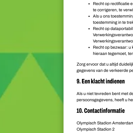
Recht op rectificatie 
te corrigeren, te verw
Als u ons toestemmin
toestemming in te tre
Recht op dataportabili
Verwerkingsverantwoo
Verwerkingsverantwoo
Recht op bezwaar: u
hieraan tegemoet, ten
Zorg ervoor dat u altijd duidel
gegevens van de verkeerde per
9. Een klacht indienen
Als u niet tevreden bent met 
persoonsgegevens, heeft u het 
10. Contactinformatie
Olympisch Stadion Amsterda
Olympisch Stadion 2