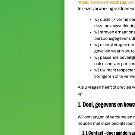
https://www.olympischstadion.
In onze verwerking voldoen we
wij duidelijk vermeld
deze privacyverklarin
wij streven ernaar o
persoonsgegevens die 
wij u eerst vragen o
gevallen waarin uw to
wij passende beveil
ook eisen van partij
wij uw recht respect
corrigeren of te verwi
Als u vragen heeft of precies
op.
1. Doel, gegevens en bew
Wij ontvangen of verzamelen 
houden met onze bedrijfsvoerin
1.1 Contact – door middel va