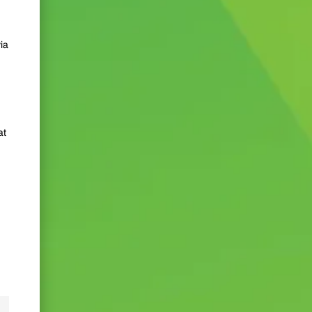
.
:
ia
at