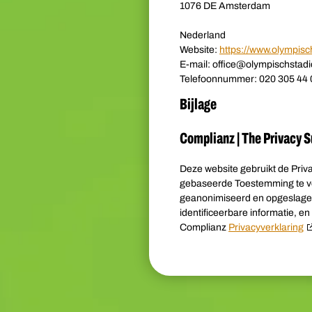
1076 DE Amsterdam
Nederland
Website:
https://www.olympisc
E-mail:
office@
olympischstadi
Telefoonnummer: 020 305 44 
Bijlage
Complianz | The Privacy S
Deze website gebruikt de Pri
gebaseerde Toestemming te ver
geanonimiseerd en opgeslagen
identificeerbare informatie, e
Complianz
Privacyverklaring