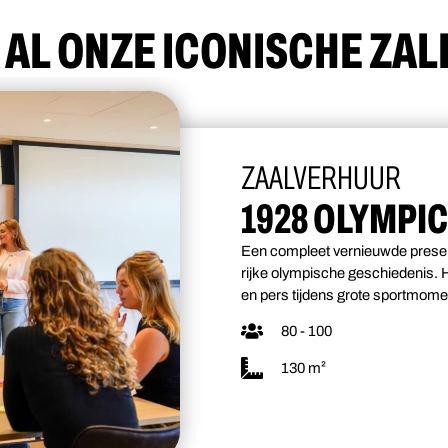
 AL ONZE ICONISCHE ZAL
ZAALVERHUUR
1928 OLYMPI
Een compleet vernieuwde presen
rijke olympische geschiedenis. Hi
en pers tijdens grote sportmomen
80 - 100
130 m²