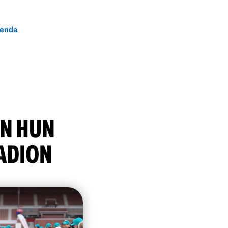
genda
AN HUN
ADION