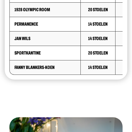
1928 OLYMPIC ROOM
20 STOELEN
28 S
PERMANENCE
14 STOELEN
JAN WILS
14 STOELEN
SPORTKANTINE
20 STOELEN
28 S
FANNY BLANKERS-KOEN
14 STOELEN