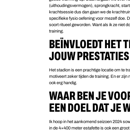
(uithoudingsvermogen), sprongkracht, starten
krachtsessie dus dan gaan we de krachtruimte
specifieke fysio oefening voor mezelf doe. Da
soort ritueel geworden. Want als ik ze niet do
training.
BEÏNVLOEDT HET T
JOUW PRESTATIES
Het stadion is een prachtige locatie om te tr
motiveert zeker tijden de training. En er zi
ook erg handig.
WAAR BEN JE VOOR
EEN DOEL DAT JE 
Ik hoop in het aankomend seizoen 2024 sow
in de 4×400 meter estafette is ook een groot