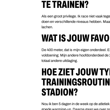
TE TRAINEN?
Als een groot privilege. Ik race niet vaak 
doen en verschillende niveaus hebben. Maar 
lachen.
WAT IS JOUW FAV
De 400 meter, dat is mijn eigen onderdeel. Ec
voldoening. Mijn andere hoofdonderdeel de 2
totaal andere uitdaging.
HOE ZIET JOUW T
TRAININGSROUTINE
STADION?
Nou ik ben 5 dagen in de week op de atletie
goede warming-up. Daarna gaan we over naar