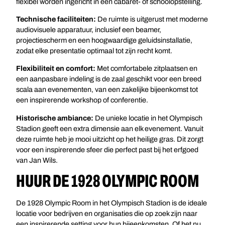
flexibel worden ingericht in een cabaret- of schoolopstelling.
Technische faciliteiten:
De ruimte is uitgerust met moderne
audiovisuele apparatuur, inclusief een beamer,
projectiescherm en een hoogwaardige geluidsinstallatie,
zodat elke presentatie optimaal tot zijn recht komt.
Flexibiliteit en comfort:
Met comfortabele zitplaatsen en
een aanpasbare indeling is de zaal geschikt voor een breed
scala aan evenementen, van een zakelijke bijeenkomst tot
een inspirerende workshop of conferentie.
Historische ambiance:
De unieke locatie in het Olympisch
Stadion geeft een extra dimensie aan elk evenement. Vanuit
deze ruimte heb je mooi uitzicht op het heilige gras. Dit zorgt
voor een inspirerende sfeer die perfect past bij het erfgoed
van Jan Wils.
HUUR DE 1928 OLYMPIC ROOM
De 1928 Olympic Room in het Olympisch Stadion is de ideale
locatie voor bedrijven en organisaties die op zoek zijn naar
een inspirerende setting voor hun bijeenkomsten. Of het nu