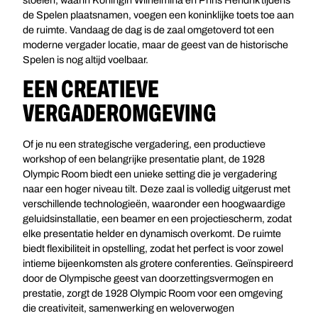
stoelen, waarin Koningin Wilhelmina en Prins Hendrik tijdens
de Spelen plaatsnamen, voegen een koninklijke toets toe aan
de ruimte. Vandaag de dag is de zaal omgetoverd tot een
moderne vergader locatie, maar de geest van de historische
Spelen is nog altijd voelbaar.
EEN CREATIEVE
VERGADEROMGEVING
Of je nu een strategische vergadering, een productieve
workshop of een belangrijke presentatie plant, de 1928
Olympic Room biedt een unieke setting die je vergadering
naar een hoger niveau tilt. Deze zaal is volledig uitgerust met
verschillende technologieën, waaronder een hoogwaardige
geluidsinstallatie, een beamer en een projectiescherm, zodat
elke presentatie helder en dynamisch overkomt. De ruimte
biedt flexibiliteit in opstelling, zodat het perfect is voor zowel
intieme bijeenkomsten als grotere conferenties. Geïnspireerd
door de Olympische geest van doorzettingsvermogen en
prestatie, zorgt de 1928 Olympic Room voor een omgeving
die creativiteit, samenwerking en weloverwogen